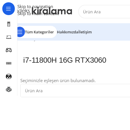
Skip to navigation
Skip to main content
Tüm Kategoriler
Hakkımızda
İletişim
Ana Sayfa
Notebook
i7-11800H 16G RTX3060
i7-11800H 16G RTX3060
Seçiminizle eşleşen ürün bulunamadı.