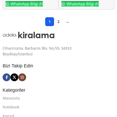
WhatsApp Bilgi Al
WhatsApp Bilgi Al
1
2
→
Cihannüma, Barbaros Blv. No:59, 34353
Beşiktaş/İstanbul
Bizi Takip Edin
Kategoriler
Masaüstü
Notebook
Konsol