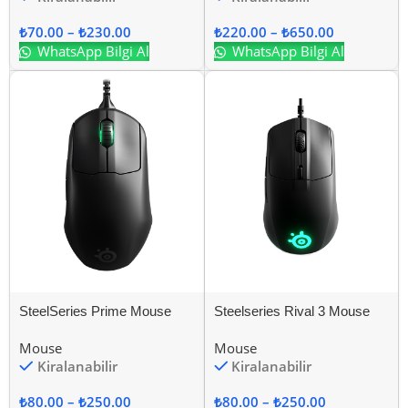
₺
70.00
–
₺
230.00
₺
220.00
–
₺
650.00
WhatsApp Bilgi Al
WhatsApp Bilgi Al
SteelSeries Prime Mouse
Steelseries Rival 3 Mouse
Mouse
Mouse
Kiralanabilir
Kiralanabilir
₺
80.00
–
₺
250.00
₺
80.00
–
₺
250.00