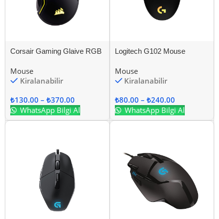
Corsair Gaming Glaive RGB
Logitech G102 Mouse
Mouse
Mouse
Kiralanabilir
Kiralanabilir
₺
130.00
–
₺
370.00
₺
80.00
–
₺
240.00
WhatsApp Bilgi Al
WhatsApp Bilgi Al