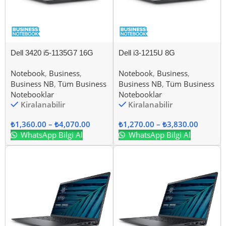
Dell 3420 i5-1135G7 16G
Dell i3-1215U 8G
Notebook
,
Business
,
Notebook
,
Business
,
Business NB
,
Tüm Business
Business NB
,
Tüm Business
Notebooklar
Notebooklar
Kiralanabilir
Kiralanabilir
₺
1,360.00
–
₺
4,070.00
₺
1,270.00
–
₺
3,830.00
WhatsApp Bilgi Al
WhatsApp Bilgi Al