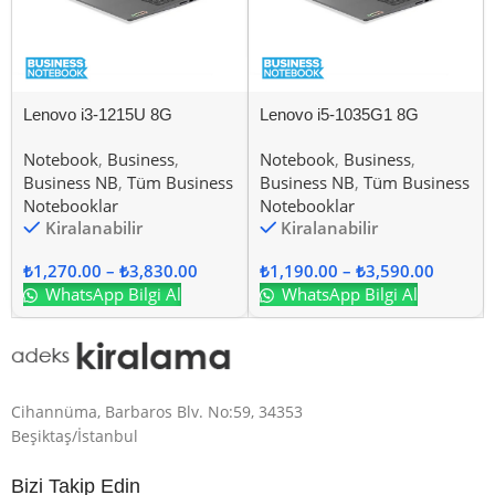
Lenovo i3-1215U 8G
Lenovo i5-1035G1 8G
Notebook
,
Business
,
Notebook
,
Business
,
Business NB
,
Tüm Business
Business NB
,
Tüm Business
Notebooklar
Notebooklar
Kiralanabilir
Kiralanabilir
₺
1,270.00
–
₺
3,830.00
₺
1,190.00
–
₺
3,590.00
WhatsApp Bilgi Al
WhatsApp Bilgi Al
Cihannüma, Barbaros Blv. No:59, 34353
Beşiktaş/İstanbul
Bizi Takip Edin