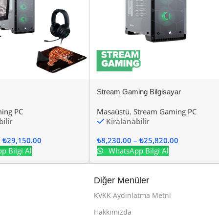
Stream Gaming Bilgisayar
ing PC
Masaüstü
,
Stream Gaming PC
ilir
Kiralanabilir
–
₺
29,150.00
₺
8,230.00
–
₺
25,820.00
 Bilgi Al
WhatsApp Bilgi Al
Diğer Menüler
KVKK Aydınlatma Metni
Hakkımızda