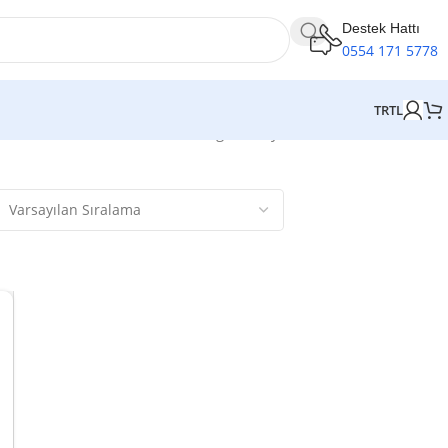
Destek Hattı
0554 171 5778
TR
TL
3 sonucun tümü gösteriliyor