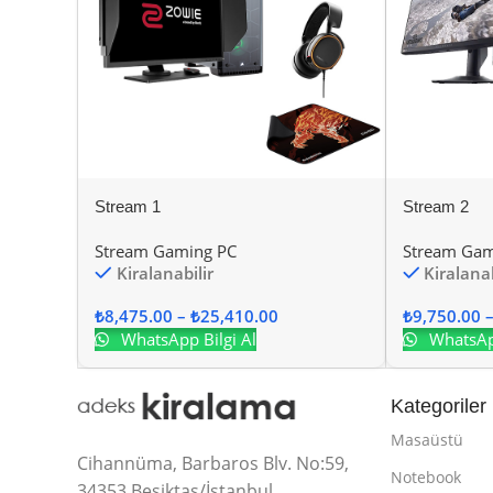
Stream 1
Stream 2
Stream Gaming PC
Stream Gam
Kiralanabilir
Kiralanab
₺
8,475.00
–
₺
25,410.00
₺
9,750.00
WhatsApp Bilgi Al
WhatsApp
Kategoriler
Masaüstü
Cihannüma, Barbaros Blv. No:59,
Notebook
34353 Beşiktaş/İstanbul