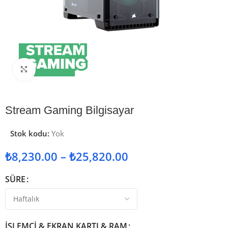
Görseli İncele
Stream Gaming Bilgisayar
Stok kodu:
Yok
₺
8,230.00
–
₺
25,820.00
SÜRE
İŞLEMCI & EKRAN KARTI & RAM