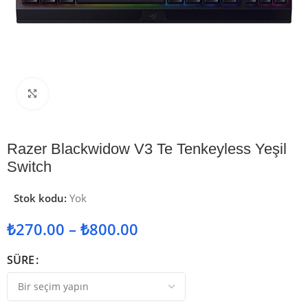
Görseli İncele
Razer Blackwidow V3 Te Tenkeyless Yeşil
Switch
Stok kodu:
Yok
₺
270.00
–
₺
800.00
SÜRE