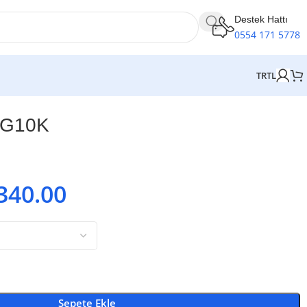
Destek Hattı
0554 171 5778
TR
TL
 G10K
340.00
Sepete Ekle