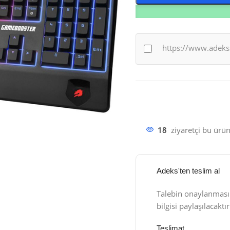
https://www.adeks
18
ziyaretçi bu ürün
Adeks'ten teslim al
Talebin onaylanması
bilgisi paylaşılacaktır
Teslimat