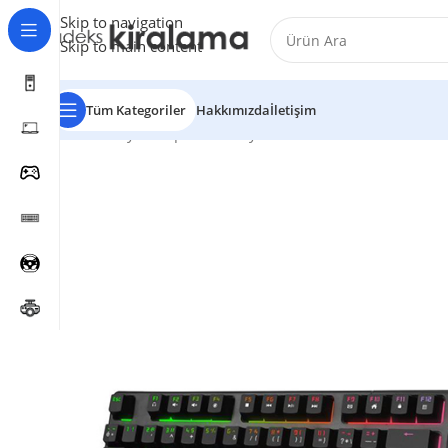
Skip to navigation
Skip to main content
Tüm Kategoriler
Hakkımızda
İletişim
Ana Sayfa
Ekipman
Klavye
GameBooster G10K