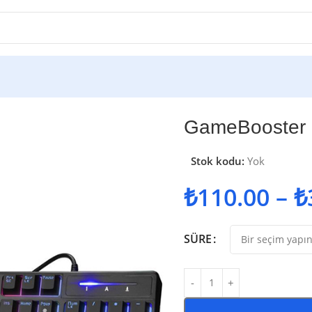
GameBooster
Stok kodu:
Yok
₺
110.00
–
₺
SÜRE